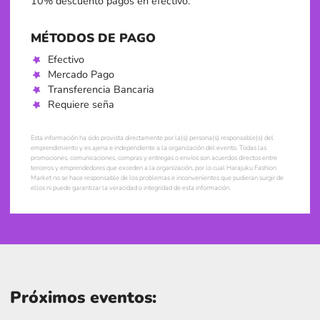
10% descuento pagos en efectivo.
MÉTODOS DE PAGO
Efectivo
Mercado Pago
Transferencia Bancaria
Requiere seña
Esta información ha sido provista directamente por la(s) persona(s) responsable(s) del
emprendimiento y es ajena e independiente a la organización del evento. Todas las
promociones, comunicaciones, compras y entregas o envíos son acuerdos directos entre
terceros y emprendedores que exceden a la organización, por lo cual Harajuku Fashion
Market no se hace responsable de los problemas e inconvenientes que pudieran surgir de
ellos ni puede garantizar la veracidad o integridad de esta información.
Próximos eventos: