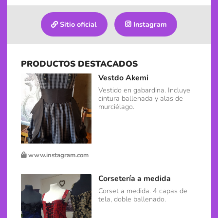
Sitio oficial
Instagram
PRODUCTOS DESTACADOS
Vestdo Akemi
Vestido en gabardina. Incluye
cintura ballenada y alas de
murciélago.
www.instagram.com
Corsetería a medida
Corset a medida. 4 capas de
tela, doble ballenado.