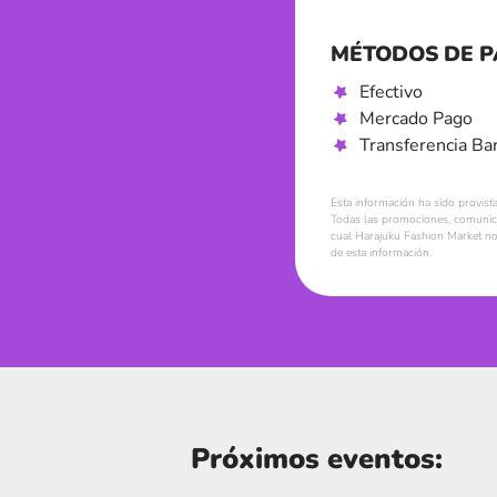
MÉTODOS DE 
Efectivo
Mercado Pago
Transferencia Ba
Esta información ha sido provist
Todas las promociones, comunica
cual Harajuku Fashion Market no 
de esta información.
Próximos eventos: