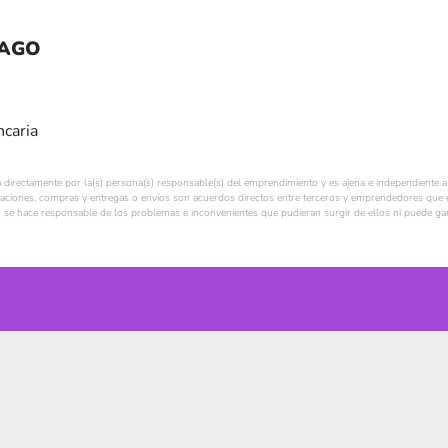
PAGO
ncaria
a directamente por la(s) persona(s) responsable(s) del emprendimiento y es ajena e independiente a 
ciones, compras y entregas o envíos son acuerdos directos entre terceros y emprendedores que e
se hace responsable de los problemas e inconvenientes que pudieran surgir de ellos ni puede gara