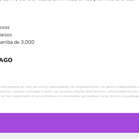
pesos
pesos
arriba de 3,000
PAGO
a directamente por la(s) persona(s) responsable(s) del emprendimiento y es ajena e independiente a 
ciones, compras y entregas o envíos son acuerdos directos entre terceros y emprendedores que e
se hace responsable de los problemas e inconvenientes que pudieran surgir de ellos ni puede gara