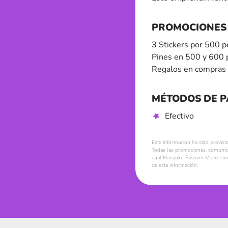
PROMOCIONES
3 Stickers por 500 
Pines en 500 y 600 
Regalos en compras 
MÉTODOS DE 
Efectivo
Esta información ha sido provist
Todas las promociones, comunica
cual Harajuku Fashion Market no 
de esta información.