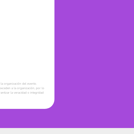
la organización del evento.
xceden a la organización, por lo
ntizar la veracidad o integridad