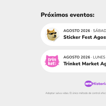
Próximos eventos:
AGOSTO 2026
· SÁBAD
Sticker Fest Ago
AGOSTO 2026
· LUNES
Trinket Market A
Histori
Adoptar salva vidas. El único método de control efec