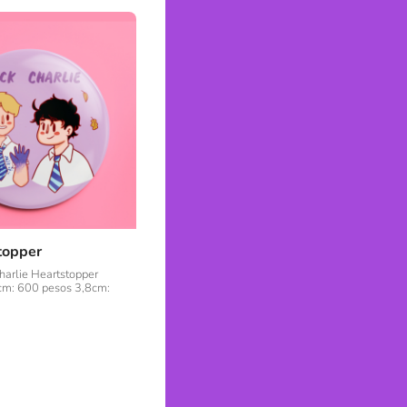
topper
harlie Heartstopper
cm: 600 pesos 3,8cm: