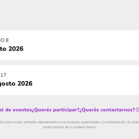
O 8
sto 2026
 17
gosto 2026
al de eventos
¿Querés participar?
¿Querés contactarnos?
tivo para evitar animales abandonados es la tenencia responsable y la esterilización. Si está
proteccionista de tu ciudad o barrio.