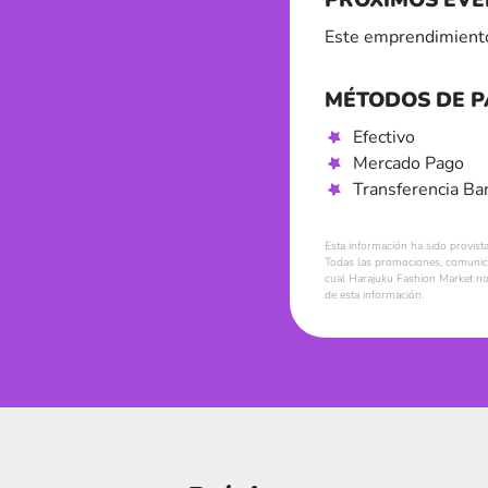
Este emprendimiento
MÉTODOS DE 
Efectivo
Mercado Pago
Transferencia Ba
Esta información ha sido provist
Todas las promociones, comunica
cual Harajuku Fashion Market no 
de esta información.