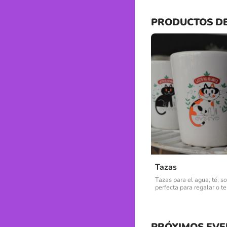
PRODUCTOS D
Tazas
Tazas para el agua, té, so
perfecta para regalar o t
PRÓXIMOS EVE