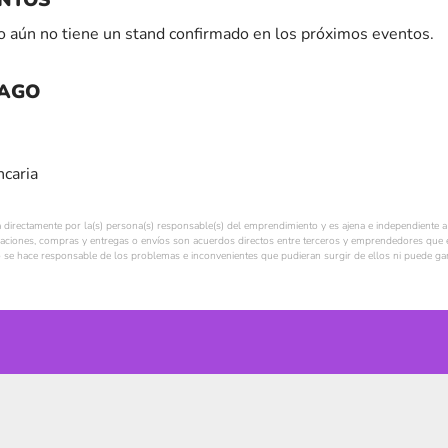
 aún no tiene un stand confirmado en los próximos eventos.
PAGO
ncaria
a directamente por la(s) persona(s) responsable(s) del emprendimiento y es ajena e independiente a 
ciones, compras y entregas o envíos son acuerdos directos entre terceros y emprendedores que e
se hace responsable de los problemas e inconvenientes que pudieran surgir de ellos ni puede gara