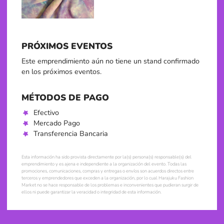
PRÓXIMOS EVENTOS
Este emprendimiento aún no tiene un stand confirmado
en los próximos eventos.
MÉTODOS DE PAGO
Efectivo
Mercado Pago
Transferencia Bancaria
Esta información ha sido provista directamente por la(s) persona(s) responsable(s) del
emprendimiento y es ajena e independiente a la organización del evento. Todas las
promociones, comunicaciones, compras y entregas o envíos son acuerdos directos entre
terceros y emprendedores que exceden a la organización, por lo cual Harajuku Fashion
Market no se hace responsable de los problemas e inconvenientes que pudieran surgir de
ellos ni puede garantizar la veracidad o integridad de esta información.