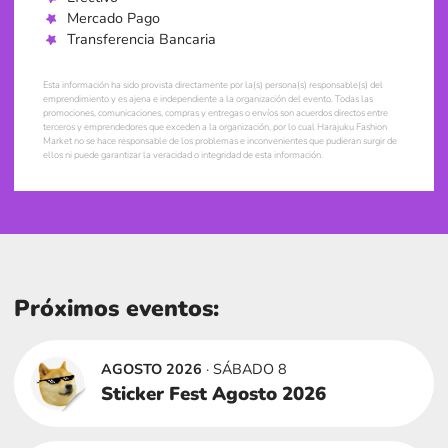
Mercado Pago
Transferencia Bancaria
Esta información ha sido provista directamente por la(s) persona(s) responsable(s) del
emprendimiento y es ajena e independiente a la organización del evento. Todas las
promociones, comunicaciones, compras y entregas o envíos son acuerdos directos entre
terceros y emprendedores que exceden a la organización, por lo cual Harajuku Fashion
Market no se hace responsable de los problemas e inconvenientes que pudieran surgir de
ellos ni puede garantizar la veracidad o integridad de esta información.
Próximos eventos:
AGOSTO 2026
· SÁBADO 8
Sticker Fest Agosto 2026