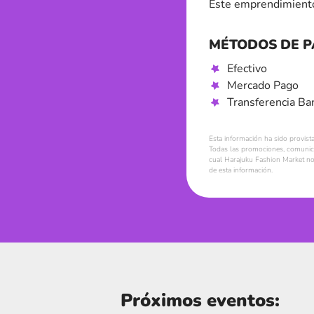
Este emprendimiento
MÉTODOS DE 
Efectivo
Mercado Pago
Transferencia Ba
Esta información ha sido provist
Todas las promociones, comunica
cual Harajuku Fashion Market no 
de esta información.
Próximos eventos: