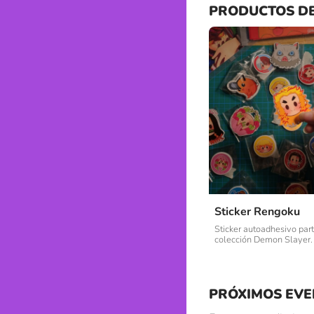
PRODUCTOS D
Sticker Rengoku
Sticker autoadhesivo part
colección Demon Slayer.
PRÓXIMOS EVE