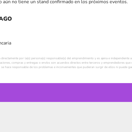
 aún no tiene un stand confirmado en los próximos eventos.
PAGO
ncaria
a directamente por la(s) persona(s) responsable(s) del emprendimiento y es ajena e independiente a 
ciones, compras y entregas o envíos son acuerdos directos entre terceros y emprendedores que e
se hace responsable de los problemas e inconvenientes que pudieran surgir de ellos ni puede gara