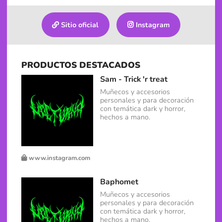
Sitio oficial
Instagram
PRODUCTOS DESTACADOS
Sam - Trick 'r treat
Muñecos y accesorios
personales y para decoración
con temática dark y horror,
hechos a mano.
www.instagram.com
Baphomet
Muñecos y accesorios
personales y para decoración
con temática dark y horror,
hechos a mano.