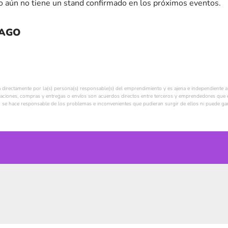
 aún no tiene un stand confirmado en los próximos eventos.
PAGO
a directamente por la(s) persona(s) responsable(s) del emprendimiento y es ajena e independiente a 
ciones, compras y entregas o envíos son acuerdos directos entre terceros y emprendedores que e
se hace responsable de los problemas e inconvenientes que pudieran surgir de ellos ni puede gara