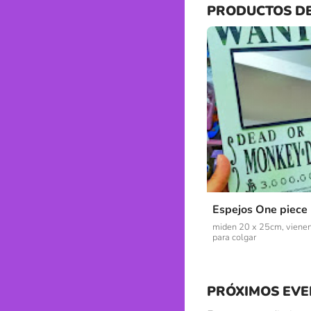
PRODUCTOS D
Espejos One piece
miden 20 x 25cm, viene
para colgar
PRÓXIMOS EVE