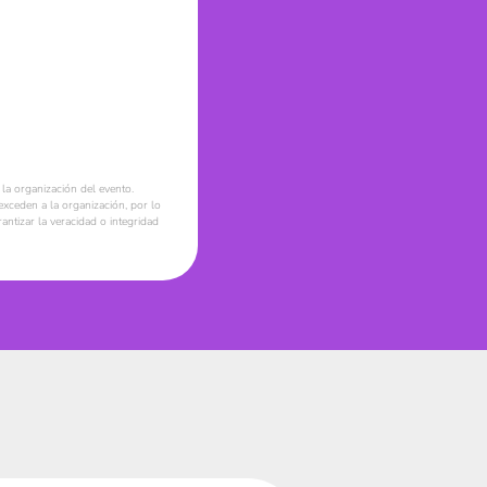
la organización del evento.
xceden a la organización, por lo
ntizar la veracidad o integridad