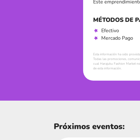
Este emprendimiento
MÉTODOS DE 
Efectivo
Mercado Pago
Esta información ha sido provist
Todas las promociones, comunica
cual Harajuku Fashion Market no 
de esta información.
Próximos eventos: