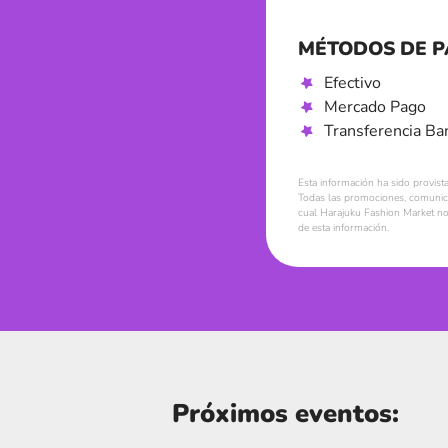
MÉTODOS DE 
Efectivo
Mercado Pago
Transferencia Ba
Esta información ha sido provist
Todas las promociones, comunica
cual Harajuku Fashion Market no 
de esta información.
Próximos eventos: