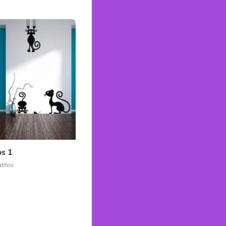
os 1
titos