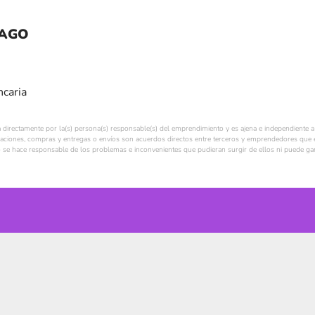
PAGO
ncaria
a directamente por la(s) persona(s) responsable(s) del emprendimiento y es ajena e independiente a 
ciones, compras y entregas o envíos son acuerdos directos entre terceros y emprendedores que e
se hace responsable de los problemas e inconvenientes que pudieran surgir de ellos ni puede gara